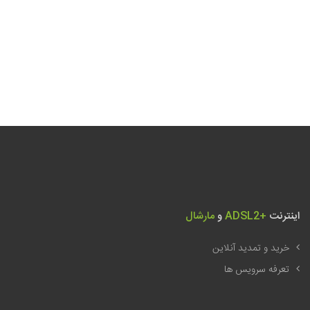
اینترنت
ADSL2+
و
مارشال
خرید و تمدید آنلاین
تعرفه سرویس ها